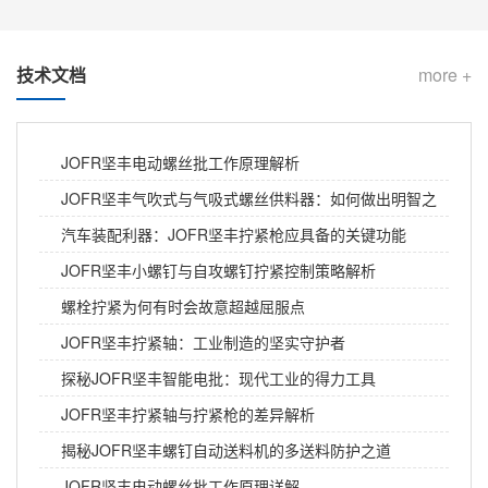
技术文档
more +
JOFR坚丰电动螺丝批工作原理解析
JOFR坚丰气吹式与气吸式螺丝供料器：如何做出明智之
选
汽车装配利器：JOFR坚丰拧紧枪应具备的关键功能
从手机主板到汽车ECU：坚丰供料器如何征服三类“最难搞”的螺钉？
JOFR坚丰小螺钉与自攻螺钉拧紧控制策略解析
在3C电子、汽车电子和家电组装的生产线上，有一个长
螺栓拧紧为何有时会故意超越屈服点
期被低估却又频繁“掉链子”的环节——螺钉供料。 很多
工厂投入巨资引进了高速自动锁螺丝机、协作机器人，
JOFR坚丰拧紧轴：工业制造的坚实守护者
却发现瓶颈根本不在于锁付速度，而在于前端的上料环
探秘JOFR坚丰智能电批：现代工业的得力工具
汽车座椅装配，如何做到零漏拧、零滑牙、全追溯？坚丰防错方案给出答案
节：微小型螺钉在振动盘中卡住、叠料、送钉不及时，
JOFR坚丰拧紧轴与拧紧枪的差异解析
导致整条产线频繁停机清理，OEE（设备综合效率）大
汽车座椅，看似简单的一个总成，却是整车安全系统中
打折扣。 坚丰电子深耕精密装配领域多年，其推出的转
最关键的被动安全件之一。 滑轨螺栓扭矩不足，急刹车
揭秘JOFR坚丰螺钉自动送料机的多送料防护之道
盘式供钉机与智能供料系统，正是为了解决这一长期困
时座椅可能移位； 调角器螺钉滑牙，碰撞时靠背可能突
JOFR坚丰电动螺丝批工作原理详解