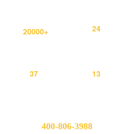
24
20000+
名
自动化技术
产品设计案例
骨干
37
13
项
个
技术专利认
产品出口国
证
家
现在向坚丰进行咨询了解：
400-806-3988