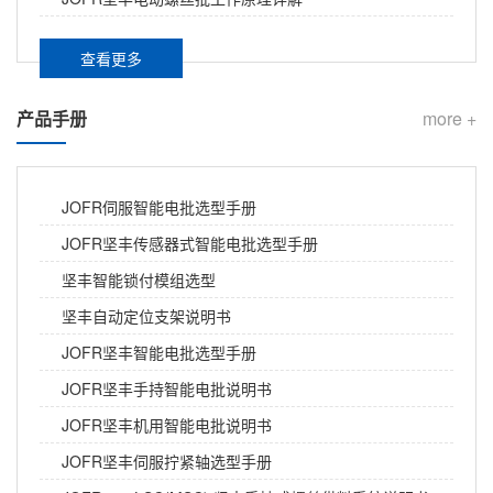
扰行业的“上料之痛”。...
然倾倒； 气囊感应器固定螺丝漏拧，安全系统可能失
家电高节拍产线拧紧难题怎么破？坚丰智能电批组合拳，让效率与品质兼得
灵…… 一颗螺丝的装配缺陷，足以让整辆车的安全性归
查看更多
零。 正因如此，汽车座椅装配对拧紧防错的要求，堪称
在家电行业规模化生产中，高节拍产线是保障产能的核
整车零部件中最严苛的级别之一。那么，坚丰智能电批
心载体。拧紧环节作为装配的关键工序，其效率、精度
产品手册
more +
在汽车座椅装配中，究竟设置了哪些防错关卡？...
与稳定性直接影响产品质量和生产节奏。然而，面对空
调压缩机、洗衣机电机、微波炉门铰链等高频次、高要
面向零缺陷制造的智能拧紧方案：坚丰如何构建可追溯的质量闭环
求的装配工位，许多家电厂商仍在承受传统拧紧工具带
JOFR伺服智能电批选型手册
来的阵痛。...
在离散制造领域，螺纹连接作为最普遍的紧固方式，其
质量直接决定产品的可靠性与安全性。然而，传统拧紧
JOFR坚丰传感器式智能电批选型手册
工艺长期面临三大核心矛盾：扭矩控制的离散性、过程
坚丰智能锁付模组选型
数据的不可追溯性、以及质量异常的滞后响应性。...
自动锁螺丝机报价一般多少，水分在哪？避坑参考
坚丰自动定位支架说明书
JOFR坚丰智能电批选型手册
本文梳理自动锁螺丝机行业报价区间及四类常见报价水
分，结合坚丰“手持、桌面、落地、电动拧紧机”全系列设
JOFR坚丰手持智能电批说明书
备的透明报价逻辑，帮产线负责人看清配置、算清总
JOFR坚丰机用智能电批说明书
账，以效率提升3–5倍、6–12个月回本的长期价值，避
坚丰锁付模组核心配件技术解析：摆臂、吸钉管与夹爪的选型与维护要点
JOFR坚丰伺服拧紧轴选型手册
开隐性成本陷阱。...