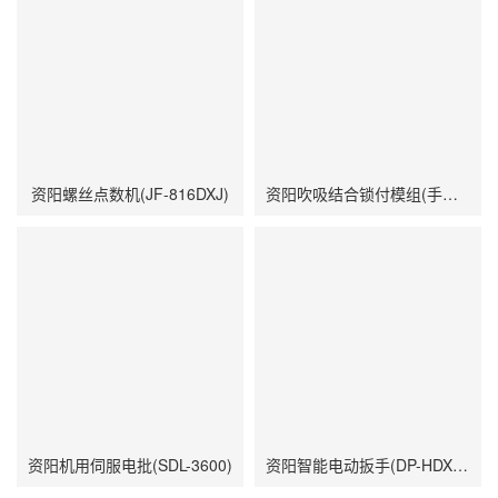
资阳螺丝点数机(JF-816DXJ)
资阳吹吸结合锁付模组(手持智能电批DP-HDXL-008-W搭载阶梯式自动送钉机)
资阳机用伺服电批(SDL-3600)
资阳智能电动扳手(DP-HDXL-008-K)