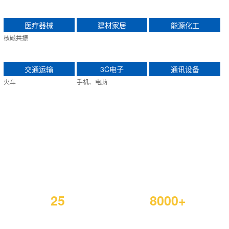
医疗器械
建材家居
能源化工
核磁共振
交通运输
3C电子
通讯设备
火车
手机、电脑
深圳市坚丰电子股份有限公司
是一家专注于智能锁付设备生产的企业
25
8000+
年
螺丝锁付技
服务客户经
术
验