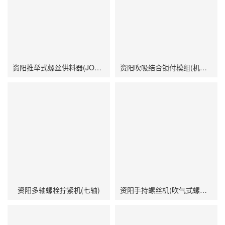
资阳推举式螺丝供料器(JOFR-828MS)
资阳吹吸结合锁付模组(机用智能电批DP-DXL-001搭载吹气式螺丝供料器DWS-102)
资阳多轴螺栓拧紧机(七轴)
资阳手持螺丝机(吹气式螺丝供料器JOFR-816MC搭载手持智能电批DP-HXL-003)