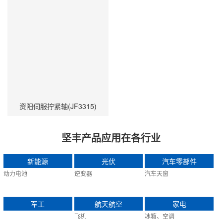
资阳伺服拧紧轴(JF3315)
坚丰产品应用在各行业
新能源
光伏
汽车零部件
动力电池
逆变器
汽车天窗
军工
航天航空
家电
飞机
冰箱、空调