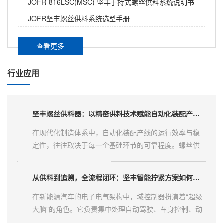
锁付模组是自动化拧紧系统的执行单元，其性能稳定性
JOFR-816LSC(MSC) 坚丰手持式螺丝供料系统说明书
不仅取决于整体结构设计，也与摆臂、吸钉管、夹爪等
JOFR坚丰螺丝供料系统选型手册
核心配件的选型与磨损状态直接相关。在实际产线运行
中，很多锁付质量问题——如螺丝歪斜、送钉不到位、
螺丝供料器在自动化行业的应用：从基础保障到效能引擎
查看更多
浮锁频发——根源往往不在模组整体设计，而在某个配
件的磨损或匹配不当。以下针对三类关键配件进行技术
在自动化装配产线的全流程中，螺丝供料器虽然只是一
行业应用
说明。...
个前置配套设备，但其运行状态却深刻影响着整条产线
的效率、稳定性和产品质量。随着制造业自动化程度的
不断提高，供料器已从最初的“简单送料工具”，演变为集
坚丰螺丝供料器：以精密供料技术赋能自动化装配产线高效运行
精密机械、智能控制与系统集成于一体的关键工艺设
备。本文将从行业应用视角，系统梳理螺丝供料器在自
在现代化制造体系中，自动化装配产线的运行效率与稳
动化产线中的核心作用、典型应用场景及选型要点。...
定性，往往取决于每一个基础环节的可靠程度。螺丝供
料作为拧紧工序的前置环节，其工作质量直接影响到整
条产线的节拍与产出。供料过程中一旦出现卡料、叠料
从供料到追溯，全流程闭环：坚丰智能拧紧方案如何为域控制器装配兜底
或输送延迟，将导致后续拧紧工位被迫停滞，造成产能
损失与运营成本上升。因此，选择一款性能可靠、运行
在新能源汽车的电子电气架构中，域控制器扮演着“超级
稳定的螺丝供料器，对于保障产线连续性、提升综合效
大脑”的角色。它负责集中处理自动驾驶、车身控制、动
率具有重要的现实意义。...
力系统等核心功能域的数据与逻辑，尤其是在自动驾驶