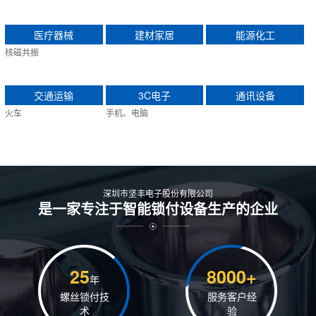
医疗器械
建材家居
能源化工
核磁共振
交通运输
3C电子
通讯设备
火车
手机、电脑
深圳市坚丰电子股份有限公司
是一家专注于智能锁付设备生产的企业
25
8000+
年
螺丝锁付技
服务客户经
术
验