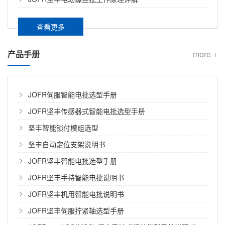
打折扣。 坚丰电子深耕精密装配领域多年，其推出的转
最关键的被动安全件之一。 滑轨螺栓扭矩不足，急刹车
盘式供钉机与智能供料系统，正是为了解决这一长期困
时座椅可能移位； 调角器螺钉滑牙，碰撞时靠背可能突
扰行业的“上料之痛”。...
查看更多
然倾倒； 气囊感应器固定螺丝漏拧，安全系统可能失
家电高节拍产线拧紧难题怎么破？坚丰智能电批组合拳，让效率与品质兼得
灵…… 一颗螺丝的装配缺陷，足以让整辆车的安全性归
产品手册
零。 正因如此，汽车座椅装配对拧紧防错的要求，堪称
more +
在家电行业规模化生产中，高节拍产线是保障产能的核
整车零部件中最严苛的级别之一。那么，坚丰智能电批
心载体。拧紧环节作为装配的关键工序，其效率、精度
在汽车座椅装配中，究竟设置了哪些防错关卡？...
与稳定性直接影响产品质量和生产节奏。然而，面对空
调压缩机、洗衣机电机、微波炉门铰链等高频次、高要
JOFR伺服智能电批选型手册
面向零缺陷制造的智能拧紧方案：坚丰如何构建可追溯的质量闭环
求的装配工位，许多家电厂商仍在承受传统拧紧工具带
JOFR坚丰传感器式智能电批选型手册
来的阵痛。...
在离散制造领域，螺纹连接作为最普遍的紧固方式，其
坚丰智能锁付模组选型
质量直接决定产品的可靠性与安全性。然而，传统拧紧
坚丰自动定位支架说明书
工艺长期面临三大核心矛盾：扭矩控制的离散性、过程
数据的不可追溯性、以及质量异常的滞后响应性。...
JOFR坚丰智能电批选型手册
自动锁螺丝机报价一般多少，水分在哪？避坑参考
JOFR坚丰手持智能电批说明书
本文梳理自动锁螺丝机行业报价区间及四类常见报价水
JOFR坚丰机用智能电批说明书
分，结合坚丰“手持、桌面、落地、电动拧紧机”全系列设
备的透明报价逻辑，帮产线负责人看清配置、算清总
JOFR坚丰伺服拧紧轴选型手册
账，以效率提升3–5倍、6–12个月回本的长期价值，避