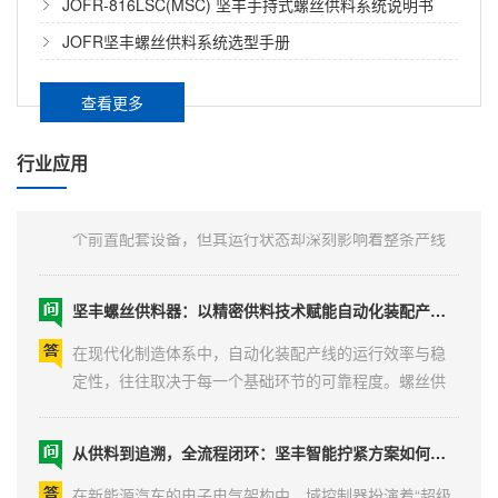
JOFR-816LSC(MSC) 坚丰手持式螺丝供料系统说明书
坚丰锁付模组核心配件技术解析：摆臂、吸钉管与夹爪的选型与维护要点
开隐性成本陷阱。...
JOFR坚丰螺丝供料系统选型手册
锁付模组是自动化拧紧系统的执行单元，其性能稳定性
不仅取决于整体结构设计，也与摆臂、吸钉管、夹爪等
查看更多
核心配件的选型与磨损状态直接相关。在实际产线运行
中，很多锁付质量问题——如螺丝歪斜、送钉不到位、
螺丝供料器在自动化行业的应用：从基础保障到效能引擎
行业应用
浮锁频发——根源往往不在模组整体设计，而在某个配
件的磨损或匹配不当。以下针对三类关键配件进行技术
在自动化装配产线的全流程中，螺丝供料器虽然只是一
说明。...
个前置配套设备，但其运行状态却深刻影响着整条产线
的效率、稳定性和产品质量。随着制造业自动化程度的
不断提高，供料器已从最初的“简单送料工具”，演变为集
坚丰螺丝供料器：以精密供料技术赋能自动化装配产线高效运行
精密机械、智能控制与系统集成于一体的关键工艺设
备。本文将从行业应用视角，系统梳理螺丝供料器在自
在现代化制造体系中，自动化装配产线的运行效率与稳
动化产线中的核心作用、典型应用场景及选型要点。...
定性，往往取决于每一个基础环节的可靠程度。螺丝供
料作为拧紧工序的前置环节，其工作质量直接影响到整
条产线的节拍与产出。供料过程中一旦出现卡料、叠料
从供料到追溯，全流程闭环：坚丰智能拧紧方案如何为域控制器装配兜底
或输送延迟，将导致后续拧紧工位被迫停滞，造成产能
损失与运营成本上升。因此，选择一款性能可靠、运行
在新能源汽车的电子电气架构中，域控制器扮演着“超级