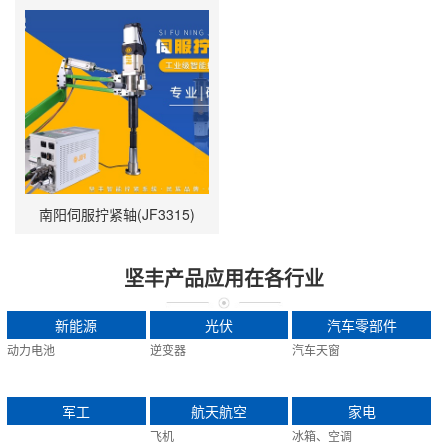
南阳伺服拧紧轴(JF3315)
坚丰产品应用在各行业
新能源
光伏
汽车零部件
动力电池
逆变器
汽车天窗
军工
航天航空
家电
飞机
冰箱、空调