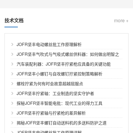
技术文档
more +
JOFR坚丰电动螺丝批工作原理解析
JOFR坚丰气吹式与气吸式螺丝供料器：如何做出明智之
选
汽车装配利器：JOFR坚丰拧紧枪应具备的关键功能
JOFR坚丰小螺钉与自攻螺钉拧紧控制策略解析
从手机主板到汽车ECU：坚丰供料器如何征服三类“最难搞”的螺钉？
螺栓拧紧为何有时会故意超越屈服点
在3C电子、汽车电子和家电组装的生产线上，有一个长
JOFR坚丰拧紧轴：工业制造的坚实守护者
期被低估却又频繁“掉链子”的环节——螺钉供料。 很多
探秘JOFR坚丰智能电批：现代工业的得力工具
工厂投入巨资引进了高速自动锁螺丝机、协作机器人，
却发现瓶颈根本不在于锁付速度，而在于前端的上料环
JOFR坚丰拧紧轴与拧紧枪的差异解析
汽车座椅装配，如何做到零漏拧、零滑牙、全追溯？坚丰防错方案给出答案
节：微小型螺钉在振动盘中卡住、叠料、送钉不及时，
揭秘JOFR坚丰螺钉自动送料机的多送料防护之道
导致整条产线频繁停机清理，OEE（设备综合效率）大
汽车座椅，看似简单的一个总成，却是整车安全系统中
JOFR坚丰电动螺丝批工作原理详解