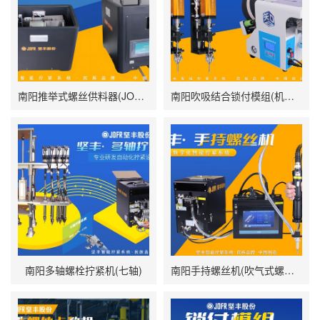
南阳推举式螺丝供料器(JOFR-828MS)
南阳吹吸结合锁付模组(机用智能电批DP-DXL-001搭载吹气式螺丝供料器DWS-102)
南阳多轴螺栓拧紧机(七轴)
南阳手持螺丝机(吹气式螺丝供料器JOFR-816MC搭载手持智能电批DP-HXL-003)