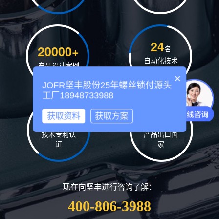
24
20000+
名
自动化技术
产品设计案例
骨干
×
JOFR坚丰股份25年螺丝锁付源头
工厂18948733988
获取资料
获取方案
37
13
项
个
技术专利认
产品出口国
证
家
现在向坚丰进行咨询了解：
400-806-3988