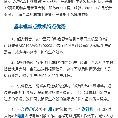
速)、DOWEST(多维思)三大品牌，完善的自主研发技术团队，获得
37项发明和实用新型专利，服务8000+客户经验，20000+产品设计
案例，自有全套的机加工设备和完备的工艺解决方案。
坚丰螺丝
点数机
特点优势
1、超大料仓：这个型号的料仓容量达到市场同类机型的3倍，
可以装载M3*10型螺丝1000颗。这样的容量可以满足大规模生产的
需要，减少换料频率，提高生产效率。
2、缺料报警：与多款自动螺丝加料器进行通讯，当大料仓中的
螺丝快用完时，会发出缺料报警信号。这样可以及时提醒操作人员
进行补料，避免生产线的停机和生产延误。
3、供料稳定：能够实现连续的送料，每秒供应4-8颗螺丝。通
过精确的控制系统，保证螺丝的供应稳定，不会出现供料不足或者
过多的情况。这样可以确保生产线的连续运行和产品的质量稳定。
4、一台
送钉机
支持4
电批
同时锁螺丝：一台
送钉机
，可以同时
支持4个
电批
进行螺丝锁紧工作。这样可以提高工作效率，减少人力