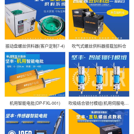
振动盘螺丝供料器(客户定制7-4)
吹气式螺丝供料器搭载加料仓
机用智能电批(DP-FXL-001)
吹吸结合锁付模组(机用伺服电批SDL-1800)