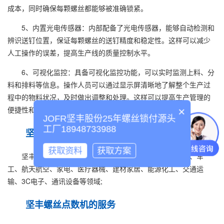
成本，同时确保每颗螺丝都能够被准确锁紧。
5、内置光电传感器：内部配备了光电传感器，能够自动检测和
辨识送钉位置，保证每颗螺丝的送钉精度和稳定性。这样可以减少
人工操作的误差，提高生产线的质量控制水平。
6、可视化监控：具备可视化监控功能，可以实时监测上料、分
料和排料等信息。操作人员可以通过显示屏清晰地了解整个生产过
程中的物料状况，及时做出调整和处理。这样可以提高生产管理的
便捷性和精确性。
×
JOFR坚丰股份25年螺丝锁付源头
工厂18948733988
坚丰螺丝
点数机
应用领域
获取资料
获取方案
坚丰螺丝
点数机
广泛应用于新能源、光伏、汽车零部件、军
工、航天航空、家电、医疗器械、建材家居、能源化工、交通运
输、3C电子、通讯设备等领域;
坚丰螺丝
点数机
的服务