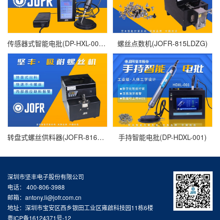
传感器式智能电批(DP-HXL-003-SE)
螺丝点数机(JOFR-815LDZG)
转盘式螺丝供料器(JOFR-816LX)
手持智能电批(DP-HDXL-001)
深圳市坚丰电子股份有限公司
电话： 400-806-3988
邮箱：antony.li@jofr.com.cn
地址：深圳市宝安区西乡银田工业区雍啟科技园11栋6楼
粤ICP备16124371号-12