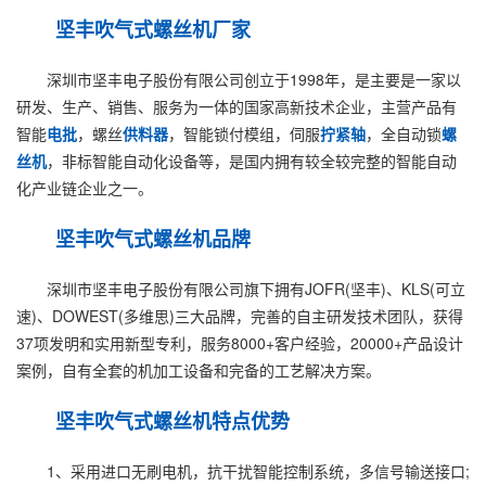
坚丰吹气式
螺丝机
厂家
深圳市坚丰电子股份有限公司创立于1998年，是主要是一家以
研发、生产、销售、服务为一体的国家高新技术企业，主营产品有
智能
电批
，螺丝
供料器
，智能锁付模组，伺服
拧紧轴
，全自动锁
螺
丝机
，非标智能自动化设备等，是国内拥有较全较完整的智能自动
化产业链企业之一。
坚丰吹气式
螺丝机
品牌
深圳市坚丰电子股份有限公司旗下拥有JOFR(坚丰)、KLS(可立
速)、DOWEST(多维思)三大品牌，完善的自主研发技术团队，获得
37项发明和实用新型专利，服务8000+客户经验，20000+产品设计
案例，自有全套的机加工设备和完备的工艺解决方案。
坚丰吹气式
螺丝机
特点优势
1、采用进口无刷电机，抗干扰智能控制系统，多信号输送接口;