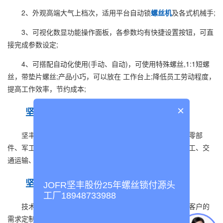
2、外观高端大气上档次，适用平台自动锁
螺丝机
及各式机械手;
3、可视化数显功能操作面板，各参数均有快捷设置按钮，可直
接完成参数设定;
4、可搭配自动化使用(手动、自动)，可使用特殊螺丝,1:1短螺
丝，带垫片螺丝;产品小巧，可以放在 工作台上;降低员工劳动程度，
提高工作效率，节约成本;
×
坚丰手持吹气式
螺丝机
应用领域
坚丰手持吹气式
螺丝机
广泛应用于新能源、光伏、汽车零部
件、军工、航天航空、家电、医疗器械、建材家居、能源化工、交
通运输、3C电子、通讯设备等领域;
坚丰手持吹气式
螺丝机
的服务
JOFR坚丰股份25年螺丝锁付源头
工厂18948733988
技术支持：坚丰拥有一支高水平的技术团队，能够根据客户的
需求定制螺丝供料系统，并提供全方位的技术支持。