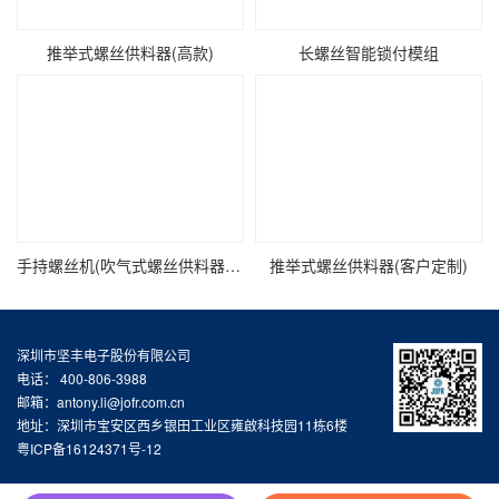
推举式螺丝供料器(高款)
长螺丝智能锁付模组
手持螺丝机(吹气式螺丝供料器JOFR-816MC搭载手持智能电批DP-HDXL-008)
推举式螺丝供料器(客户定制)
深圳市坚丰电子股份有限公司
电话： 400-806-3988
邮箱：antony.li@jofr.com.cn
地址：深圳市宝安区西乡银田工业区雍啟科技园11栋6楼
粤ICP备16124371号-12