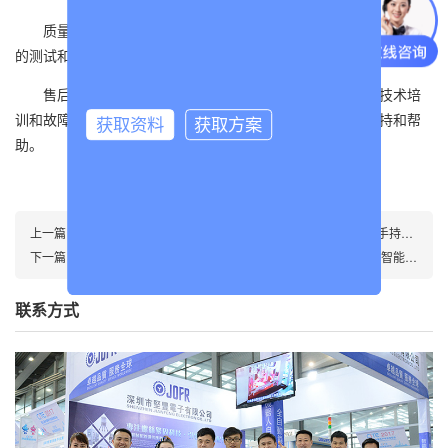
质量保证：我们公司注重产品质量，所有出货产品都经过严格
的测试和质量控制，确保其稳定可靠。
售后服务：我们提供全面的售后服务，包括安装调试、技术培
训和故障排除等，确保客户在使用过程中能够得到及时的支持和帮
获取资料
获取方案
助。
上一篇：
大螺栓手持螺丝机(阶梯式送钉机JF-DWSCS502-ZH搭载手持智能电批DP-HDXL-008)
下一篇：
手持套筒螺母机(转盘式螺丝供料器JOFR-815LX搭载手持智能电批DP-HDXL-002)
联系方式