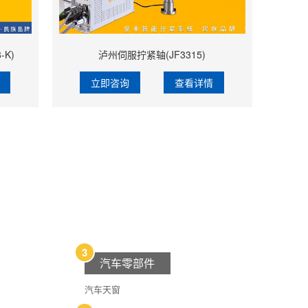
-K)
泸州伺服拧紧轴(JF3315)
立即咨询
查看详情
3
汽车零部件
汽车天窗