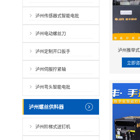
泸州传感器式智能电批
泸州电动螺丝刀
泸州推举式螺
泸州定制开口扳手
立即
泸州伺服拧紧轴
泸州弯头智能电批
泸州螺丝供料器
泸州阶梯式送钉机