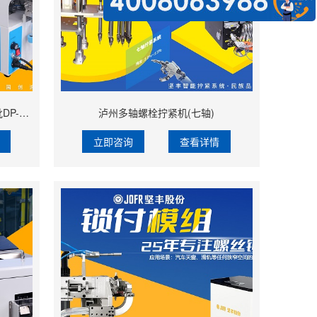
泸州吹吸结合锁付模组(机用智能电批DP-DXL-001搭载吹气式螺丝供料器DWS-102)
泸州多轴螺栓拧紧机(七轴)
立即咨询
查看详情