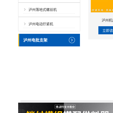
泸州落地式螺丝机
泸州机用
泸州电动拧紧机
立即
泸州电批支架