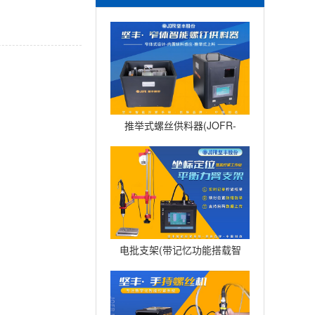
推举式螺丝供料器(JOFR-
828MS)
电批支架(带记忆功能搭载智
能电批DP-HXL-003)