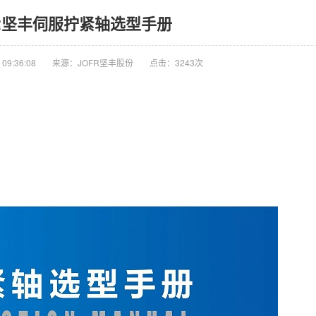
FR坚丰伺服拧紧轴选型手册
09:36:08
来源：JOFR坚丰股份
点击：3243次