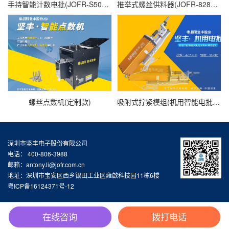
手持智能计数电批(JOFR-S500-H)
推举式螺丝供料器(JOFR-828MC)
螺丝点数机(定制款)
吸附式拧紧模组(机用智能电批DP-FXL-001)
深圳市坚丰电子股份有限公司
电话： 400-806-3988
邮箱：antony.li@jofr.com.cn
地址：深圳市宝安区西乡银田工业区雍啟科技园11栋6楼
粤ICP备16124371号-12
在线咨询
拨打电话
电话咨询
产品手册
行业应用
网站首页