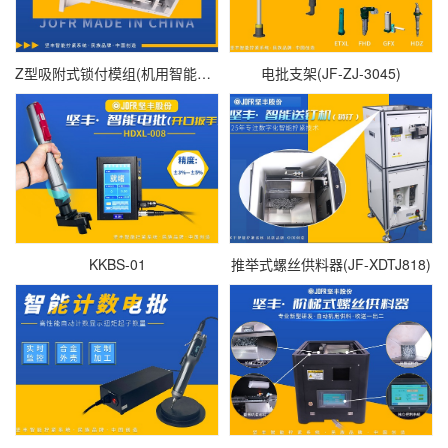
Z型吸附式锁付模组(机用智能电批DP-TXL-001)
电批支架(JF-ZJ-3045)
KKBS-01
推举式螺丝供料器(JF-XDTJ818)