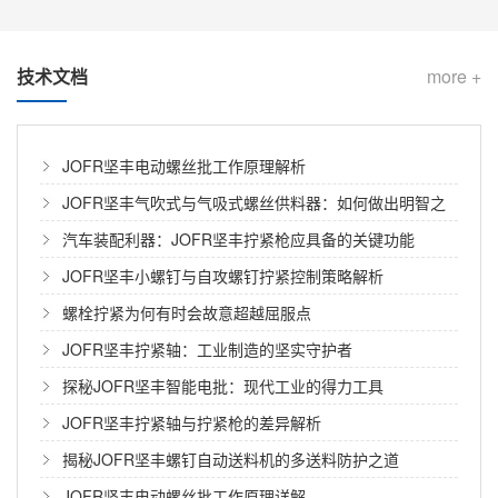
技术文档
more +
JOFR坚丰电动螺丝批工作原理解析
JOFR坚丰气吹式与气吸式螺丝供料器：如何做出明智之
从手机主板到汽车ECU：坚丰供料器如何征服三类“最难搞”的螺钉？
选
汽车装配利器：JOFR坚丰拧紧枪应具备的关键功能
在3C电子、汽车电子和家电组装的生产线上，有一个长
JOFR坚丰小螺钉与自攻螺钉拧紧控制策略解析
期被低估却又频繁“掉链子”的环节——螺钉供料。 很多
螺栓拧紧为何有时会故意超越屈服点
工厂投入巨资引进了高速自动锁螺丝机、协作机器人，
JOFR坚丰拧紧轴：工业制造的坚实守护者
却发现瓶颈根本不在于锁付速度，而在于前端的上料环
汽车座椅装配，如何做到零漏拧、零滑牙、全追溯？坚丰防错方案给出答案
节：微小型螺钉在振动盘中卡住、叠料、送钉不及时，
探秘JOFR坚丰智能电批：现代工业的得力工具
导致整条产线频繁停机清理，OEE（设备综合效率）大
汽车座椅，看似简单的一个总成，却是整车安全系统中
JOFR坚丰拧紧轴与拧紧枪的差异解析
打折扣。 坚丰电子深耕精密装配领域多年，其推出的转
最关键的被动安全件之一。 滑轨螺栓扭矩不足，急刹车
揭秘JOFR坚丰螺钉自动送料机的多送料防护之道
盘式供钉机与智能供料系统，正是为了解决这一长期困
时座椅可能移位； 调角器螺钉滑牙，碰撞时靠背可能突
JOFR坚丰电动螺丝批工作原理详解
扰行业的“上料之痛”。...