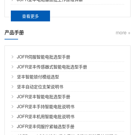
然倾倒； 气囊感应器固定螺丝漏拧，安全系统可能失
家电高节拍产线拧紧难题怎么破？坚丰智能电批组合拳，让效率与品质兼得
灵…… 一颗螺丝的装配缺陷，足以让整辆车的安全性归
零。 正因如此，汽车座椅装配对拧紧防错的要求，堪称
查看更多
在家电行业规模化生产中，高节拍产线是保障产能的核
整车零部件中最严苛的级别之一。那么，坚丰智能电批
心载体。拧紧环节作为装配的关键工序，其效率、精度
在汽车座椅装配中，究竟设置了哪些防错关卡？...
与稳定性直接影响产品质量和生产节奏。然而，面对空
产品手册
more +
调压缩机、洗衣机电机、微波炉门铰链等高频次、高要
面向零缺陷制造的智能拧紧方案：坚丰如何构建可追溯的质量闭环
求的装配工位，许多家电厂商仍在承受传统拧紧工具带
来的阵痛。...
在离散制造领域，螺纹连接作为最普遍的紧固方式，其
JOFR伺服智能电批选型手册
质量直接决定产品的可靠性与安全性。然而，传统拧紧
JOFR坚丰传感器式智能电批选型手册
工艺长期面临三大核心矛盾：扭矩控制的离散性、过程
坚丰智能锁付模组选型
数据的不可追溯性、以及质量异常的滞后响应性。...
自动锁螺丝机报价一般多少，水分在哪？避坑参考
坚丰自动定位支架说明书
本文梳理自动锁螺丝机行业报价区间及四类常见报价水
JOFR坚丰智能电批选型手册
分，结合坚丰“手持、桌面、落地、电动拧紧机”全系列设
JOFR坚丰手持智能电批说明书
备的透明报价逻辑，帮产线负责人看清配置、算清总
账，以效率提升3–5倍、6–12个月回本的长期价值，避
JOFR坚丰机用智能电批说明书
坚丰锁付模组核心配件技术解析：摆臂、吸钉管与夹爪的选型与维护要点
开隐性成本陷阱。...
JOFR坚丰伺服拧紧轴选型手册
锁付模组是自动化拧紧系统的执行单元，其性能稳定性