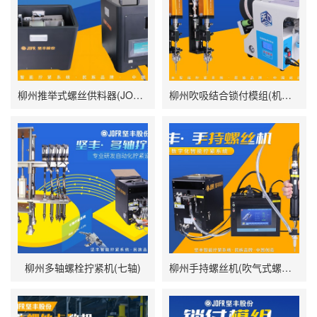
柳州推举式螺丝供料器(JOFR-828MS)
柳州吹吸结合锁付模组(机用智能电批DP-DXL-001搭载吹气式螺丝供料器DWS-102)
柳州多轴螺栓拧紧机(七轴)
柳州手持螺丝机(吹气式螺丝供料器JOFR-816MC搭载手持智能电批DP-HXL-003)