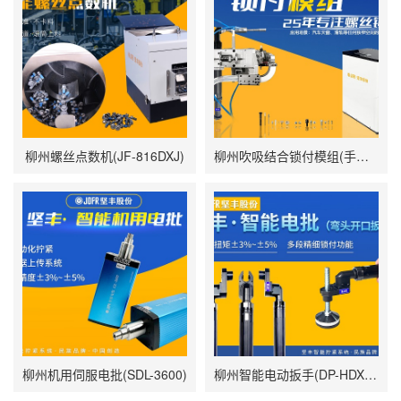
柳州螺丝点数机(JF-816DXJ)
柳州吹吸结合锁付模组(手持智能电批DP-HDXL-008-W搭载阶梯式自动送钉机)
柳州机用伺服电批(SDL-3600)
柳州智能电动扳手(DP-HDXL-008-K)