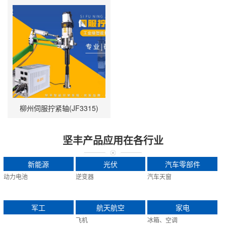
柳州伺服拧紧轴(JF3315)
坚丰产品应用在各行业
新能源
光伏
汽车零部件
动力电池
逆变器
汽车天窗
军工
航天航空
家电
飞机
冰箱、空调