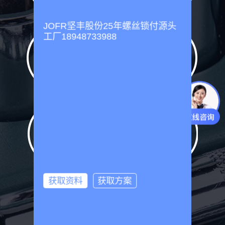
JOFR坚丰股份25年螺丝锁付源头
工厂18948733988
24
20000+
名
自动化技术
产品设计案例
骨干
37
13
项
个
技术专利认
产品出口国
证
家
获取资料
获取方案
现在向坚丰进行咨询了解：
400-806-3988