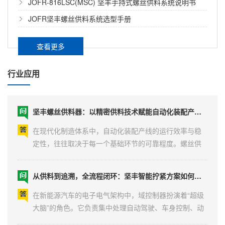
JOFR-816LSC(MSC) 坚丰手持式螺丝供料系统说明书
不仅取决于整体结构设计，也与摆臂、吸钉管、夹爪等
JOFR坚丰螺丝供料系统选型手册
核心配件的选型与磨损状态直接相关。在实际产线运行
中，很多锁付质量问题——如螺丝歪斜、送钉不到位、
螺丝供料器在自动化行业的应用：从基础保障到效能引擎
浮锁频发——根源往往不在模组整体设计，而在某个配
查看更多
件的磨损或匹配不当。以下针对三类关键配件进行技术
在自动化装配产线的全流程中，螺丝供料器虽然只是一
说明。...
个前置配套设备，但其运行状态却深刻影响着整条产线
行业应用
的效率、稳定性和产品质量。随着制造业自动化程度的
不断提高，供料器已从最初的“简单送料工具”，演变为集
坚丰螺丝供料器：以精密供料技术赋能自动化装配产线高效运行
精密机械、智能控制与系统集成于一体的关键工艺设
备。本文将从行业应用视角，系统梳理螺丝供料器在自
在现代化制造体系中，自动化装配产线的运行效率与稳
动化产线中的核心作用、典型应用场景及选型要点。...
定性，往往取决于每一个基础环节的可靠程度。螺丝供
料作为拧紧工序的前置环节，其工作质量直接影响到整
条产线的节拍与产出。供料过程中一旦出现卡料、叠料
从供料到追溯，全流程闭环：坚丰智能拧紧方案如何为域控制器装配兜底
或输送延迟，将导致后续拧紧工位被迫停滞，造成产能
损失与运营成本上升。因此，选择一款性能可靠、运行
在新能源汽车的电子电气架构中，域控制器扮演着“超级
稳定的螺丝供料器，对于保障产线连续性、提升综合效
大脑”的角色。它负责集中处理自动驾驶、车身控制、动
率具有重要的现实意义。...
力系统等核心功能域的数据与逻辑，尤其是在自动驾驶