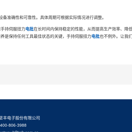
设备准确性和可靠性。具体周期可根据实际情况进行调整。
手持伺服扭力
电批
在长时间内保持稳定的性能，从而提高生产效率、降
保养是保持任何工具最佳状态的关键，手持伺服扭力
电批
也不例外。让我
坚丰电子股份有限公司
00-806-3988