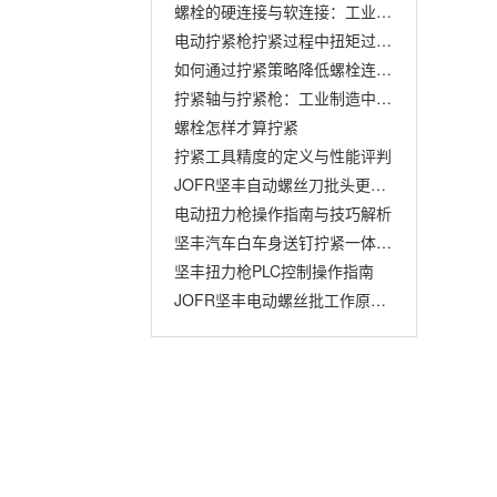
螺栓的硬连接与软连接：工业拧紧工艺的关键概念
电动拧紧枪拧紧过程中扭矩过大的解决方案
如何通过拧紧策略降低螺栓连接的扭矩衰减：确保结构稳固的秘诀
拧紧轴与拧紧枪：工业制造中的两大拧紧利器
螺栓怎样才算拧紧
拧紧工具精度的定义与性能评判
JOFR坚丰自动螺丝刀批头更换指南
电动扭力枪操作指南与技巧解析
坚丰汽车白车身送钉拧紧一体化解决方案
坚丰扭力枪PLC控制操作指南
JOFR坚丰电动螺丝批工作原理解析