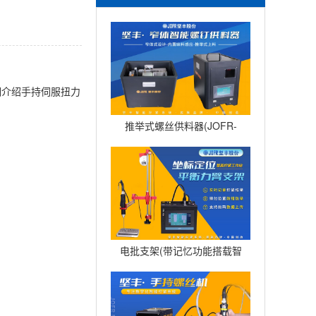
细介绍手持伺服扭力
推举式螺丝供料器(JOFR-
828MS)
电批支架(带记忆功能搭载智
能电批DP-HXL-003)