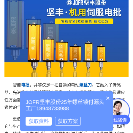
智能
电批
，并非仅是一把普通的电动
螺丝刀
。它融入了传感
器、先进的控制系统等科技元素，使其在操作精度、稳定性及适应
×
性方面都达到了新的高度。它能够自动调整转速和扭力，实现螺丝
JOFR坚丰股份25年螺丝锁付源头
锁付的全自动化，极大地提高了生产效率，减少了人为误差。
工厂18948733988
更值得一提的是，智能
电批
具备强大的数据收集和分析功能。
获取资料
获取方案
它与生产管理系统的结合，使得企业能够实时监控生产数据，如扭